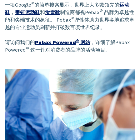
®
一项Google
的简单搜索显示，世界上大多数领先的
运动
®
鞋
，
带钉运动鞋
和
滑雪靴
制造商都视Pebax
品牌为卓越性
®
能和尖端技术的象征。 Pebax
弹性体助力世界各地追求卓
越的专业运动员刷新并打破数百项世界纪录。
®
请访问我们的
Pebax Powered
网站
，详细了解Pebax
®
Powered
这一针对消费者的品牌的活动项目。