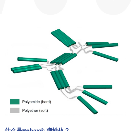
什么是Pebax
®
弹性体？