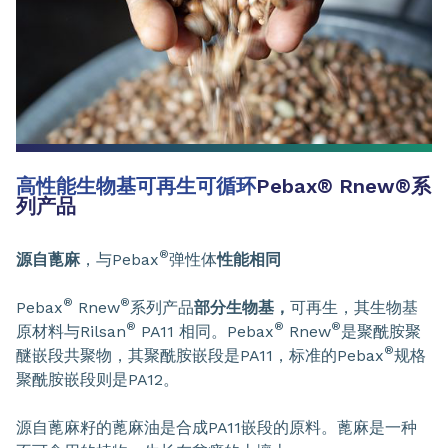
高性能生物基可再生可循环
Pebax
®
Rnew
®
系
列产品
®
源自蓖麻
，与Pebax
弹性体
性能相同
®
®
Pebax
Rnew
系列产品
部分生物基，
可再生，其生物基
®
®
®
原材料与Rilsan
PA11 相同。Pebax
Rnew
是聚酰胺聚
®
醚嵌段共聚物，其聚酰胺嵌段是PA11，标准的Pebax
规格
聚酰胺嵌段则是PA12。
源自蓖麻籽的蓖麻油是合成PA11嵌段的原料。蓖麻是一种