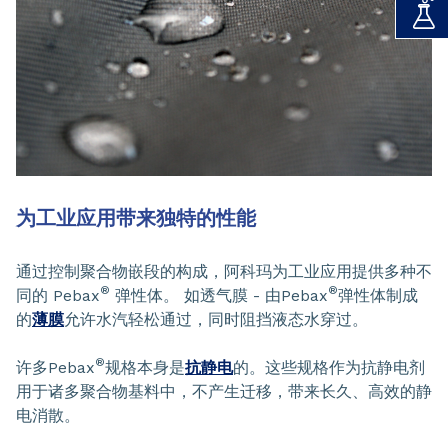
为工业应用带来独特的性能
通过控制聚合物嵌段的构成，阿科玛为工业应用提供多种不
®
®
同的 Pebax
弹性体。 如透气膜 - 由Pebax
弹性体制成
的
薄膜
允许水汽轻松通过，同时阻挡液态水穿过。
®
许多Pebax
规格本身是
抗静电
的。这些规格作为抗静电剂
用于诸多聚合物基料中，不产生迁移，带来长久、高效的静
电消散。