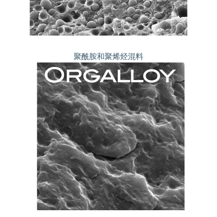
聚酰胺和聚烯烃混料