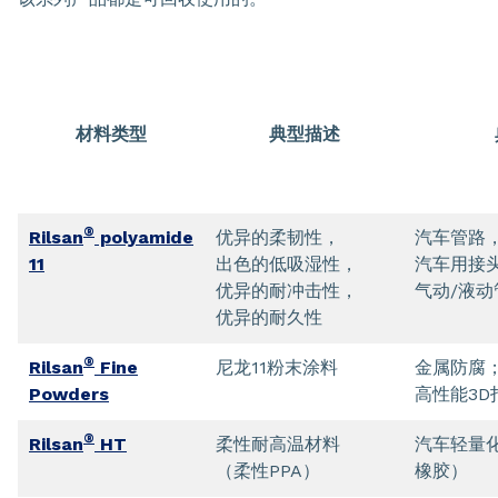
材料类型
典型描述
®
Rilsan
polyamide
优异的柔韧性，
汽车管路
11
出色的低吸湿性，
汽车用接
优异的耐冲击性，
气动/液动
优异的耐久性
®
Rilsan
Fine
尼龙11粉末涂料
金属防腐
Powders
高性能3D
®
Rilsan
HT
柔性耐高温材料
汽车轻量
（柔性PPA）
橡胶）