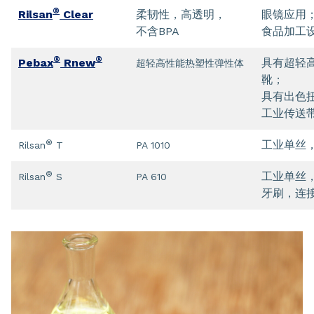
®
Rilsan
Clear
柔韧性，高透明，
眼镜应用
不含BPA
食品加工
®
®
Pebax
Rnew
具有超轻
超轻高性能热塑性弹性体
靴；
具有出色
工业传送
®
工业单丝
Rilsan
T
PA 1010
®
工业单丝
Rilsan
S
PA 610
牙刷，连