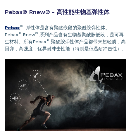
Pebax
®
Rnew
®
- 高性能生物基弹性体
®
Pebax
弹性体是含有聚醚嵌段的聚酰胺弹性体。
®
®
Pebax
Rnew
系列产品含有生物基聚酰胺嵌段，是可再
®
生材料。所有Pebax
聚酰胺弹性体产品都带来超轻质，高
回弹，高强度，优异耐冲击性能（特别是低温耐冲击性）。