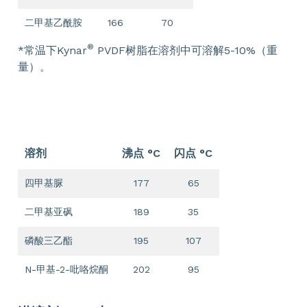
二甲基乙酰胺
166
70
®
*常温下Kynar
PVDF树脂在溶剂中可溶解5-10%（重
量）。
溶剂
沸点 °C
闪点 °C
四甲基脲
177
65
二甲基亚砜
189
35
磷酸三乙酯
195
107
N-甲基-2-吡咯烷酮
202
95