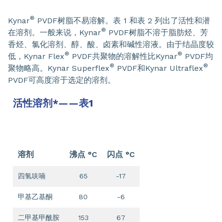
®
Kynar
PVDF树脂不易溶解。表 1 和表 2 列出了活性和潜
®
在溶剂。一般来说，Kynar
PVDF树脂不溶于脂肪烃、芳
香烃、氯化溶剂、醇、酸、卤素和碱性溶液。由于结晶度较
®
®
低，Kynar Flex
PVDF共聚物的溶解性比Kynar
PVDF均
®
®
聚物略高。Kynar Superflex
PVDF和Kynar Ultraflex
PVDF可高度溶于选定的溶剂。
活性溶剂*——表1
溶剂
沸点 °C
闪点 °C
四氢呋喃
65
-17
甲基乙基酮
80
-6
二甲基甲酰胺
153
67