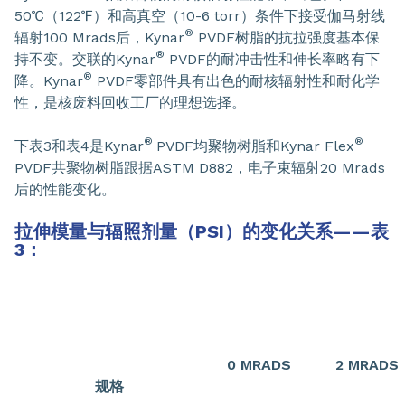
50℃（122℉）和高真空（10-6 torr）条件下接受伽马射线
®
辐射100 Mrads后，Kynar
PVDF树脂的抗拉强度基本保
®
持不变。交联的Kynar
PVDF的耐冲击性和伸长率略有下
®
降。Kynar
PVDF零部件具有出色的耐核辐射性和耐化学
性，是核废料回收工厂的理想选择。
®
®
下表3和表4是Kynar
PVDF均聚物树脂和Kynar Flex
PVDF共聚物树脂跟据ASTM D882，电子束辐射20 Mrads
后的性能变化。
拉伸模量与辐照剂量（PSI）的变化关系——表
3：
0 MRADS
2 MRADS
规格