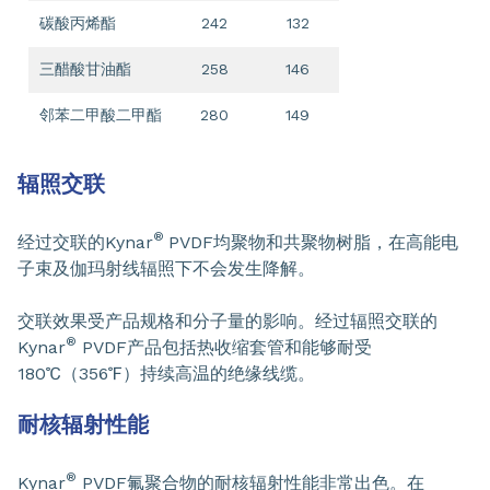
碳酸丙烯酯
242
132
三醋酸甘油酯
258
146
邻苯二甲酸二甲酯
280
149
辐照交联
®
经过交联的Kynar
PVDF均聚物和共聚物树脂，在高能电
子束及伽玛射线辐照下不会发生降解。
交联效果受产品规格和分子量的影响。经过辐照交联的
®
Kynar
PVDF产品包括热收缩套管和能够耐受
180℃（356℉）持续高温的绝缘线缆。
耐核辐射性能
®
Kynar
PVDF氟聚合物的耐核辐射性能非常出色。在