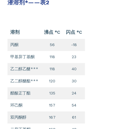
潜溶剂*——表2
溶剂
沸点 °C
闪点 °C
丙酮
56
-18
甲基异丁基酮
118
23
乙二醇乙醚***
118
40
乙二醇醚酯***
120
30
醋酸正丁酯
135
24
环己酮
157
54
双丙酮醇
167
61