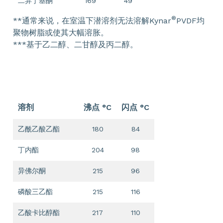
二异丁基酮
169
49
®
**通常来说，在室温下潜溶剂无法溶解Kynar
PVDF均
聚物树脂或使其大幅溶胀。
***基于乙二醇、二甘醇及丙二醇。
溶剂
沸点 °C
闪点 °C
乙酰乙酸乙酯
180
84
丁内酯
204
98
异佛尔酮
215
96
磷酸三乙酯
215
116
乙酸卡比醇酯
217
110