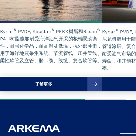
®
®
®
®
Kynar
PVDF, Kepstan
PEKK树脂和Rilsan
Kynar
PVDF, 
PA11树脂能够耐受海洋油气开采的极端恶劣条
尼龙树脂用于陆
件，耐强化学品，耐高温及低温，抗外部冲击，
管道涂层、复合
用于海洋地震采集系统、节流管线、压井管线、
耐受油气市场的
柔性软管及立管、脐带缆、线缆、复合软管等。
寿命，和其他材
率。
了解更多