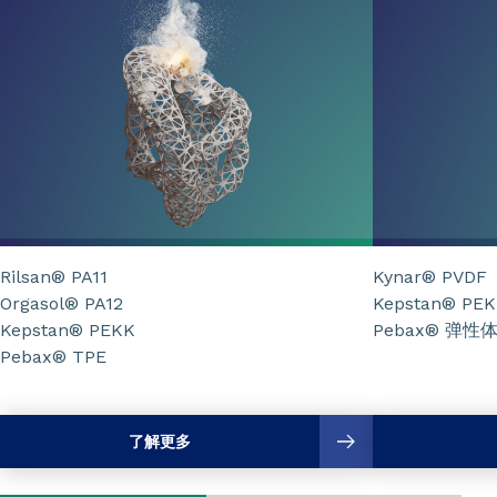
Rilsan® PA11
Kynar® PVDF
Orgasol® PA12
Kepstan® PE
Kepstan® PEKK
Pebax® 弹性
Pebax® TPE
了解更多