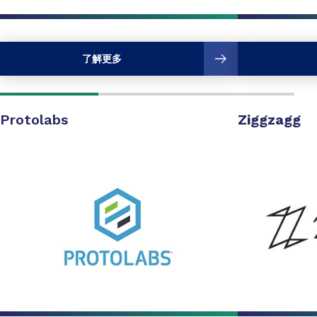
了解更多
Protolabs
Ziggzagg