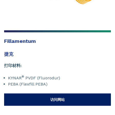
Fillamentum
捷克
打印材料:
®
KYNAR
PVDF (Fluorodur)
PEBA (Flexfill PEBA)
访问网站