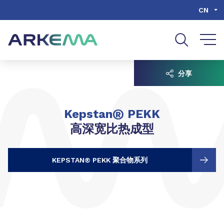
Go to content
Go to navigation
Go to search
CN
分享
®
Kepstan
PEKK
高深宽比热成型
KEPSTAN® PEKK 聚合物系列