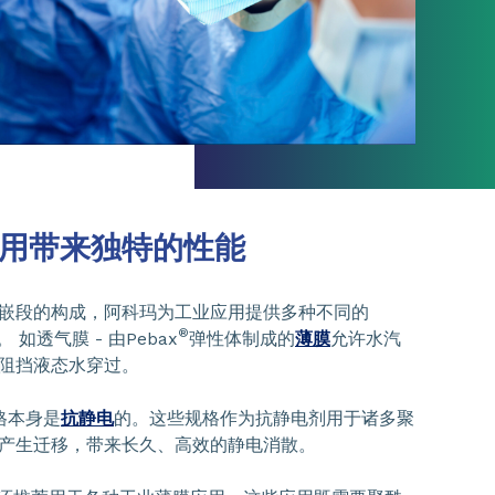
用带来独特的性能
嵌段的构成，阿科玛为工业应用提供多种不同的
®
 如透气膜 - 由Pebax
弹性体制成的
薄膜
允许水汽
阻挡液态水穿过。
格本身是
抗静电
的。这些规格作为抗静电剂用于诸多聚
产生迁移，带来长久、高效的静电消散。