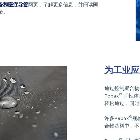
备和医疗导管
网页，了解更多信息，并阅读阿
策。
为工业应
通过控制聚合物
®
Pebax
弹性体。
轻松通过，同时
®
许多Pebax
规
合物基料中，不
®