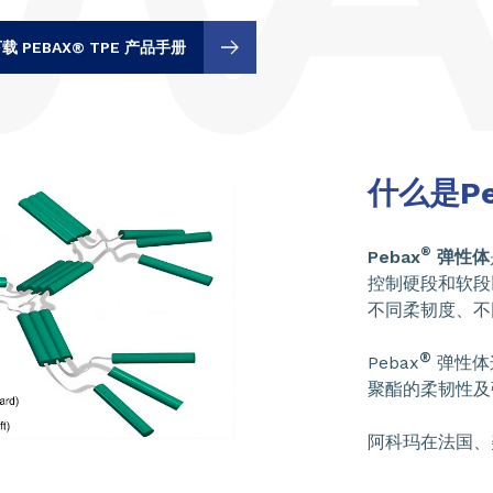
载 PEBAX® TPE 产品手册
什么是Pe
®
Pebax
弹性体
控制硬段和软段
不同柔韧度、不
®
Pebax
弹性体
聚酯的柔韧性及
阿科玛在法国、美