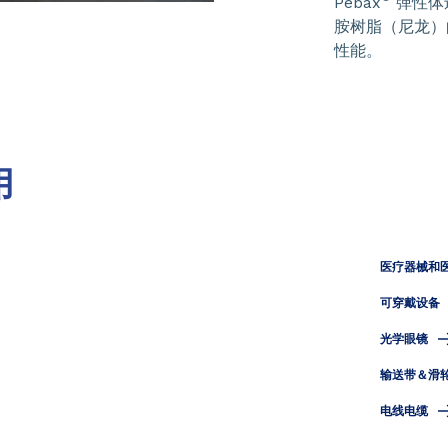
Pebax
弹性体
胺树脂（尼龙）
性能。
用
医疗器械和
可穿戴设备
光学眼镜
输送带＆滑
电线电缆