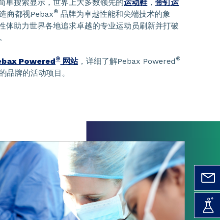
简单搜索显示，世界上大多数领先的
运动鞋
，
带钉运
®
造商都视Pebax
品牌为卓越性能和尖端技术的象
性体助力世界各地追求卓越的专业运动员刷新并打破
。
®
®
ebax Powered
网站
，详细了解Pebax Powered
的品牌的活动项目。