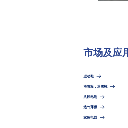
市场及应
运动鞋
滑雪板，滑雪靴
抗静电剂
透气薄膜
家用电器