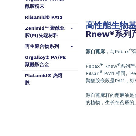
酰胺粉末
Rilsamid® PA12
高性能生物
Zenimid™ 聚酰亚
Rnew
系列
®
胺(PI)先端材料
再生聚合物系列
®
源自蓖麻
，与Pebax
Orgalloy® PA/PE
聚酰胺合金
®
®
Pebax
Rnew
系列产
®
Rilsan
PA11 相同。Pe
Platamid® 热熔
聚酰胺嵌段是PA11，标准
胶
源自蓖麻籽的蓖麻油是合
的植物，生长在贫瘠的