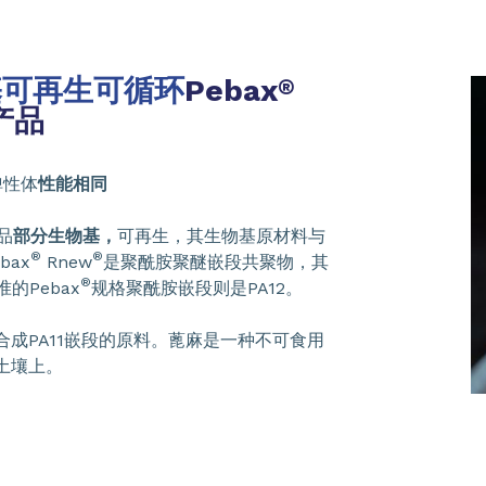
基可再生可循环
Pebax
®
产品
弹性体
性能相同
品
部分生物基，
可再生，其生物基原材料与
®
®
bax
Rnew
是聚酰胺聚醚嵌段共聚物，其
®
的Pebax
规格聚酰胺嵌段则是PA12。
成PA11嵌段的原料。蓖麻是一种不可食用
土壤上。