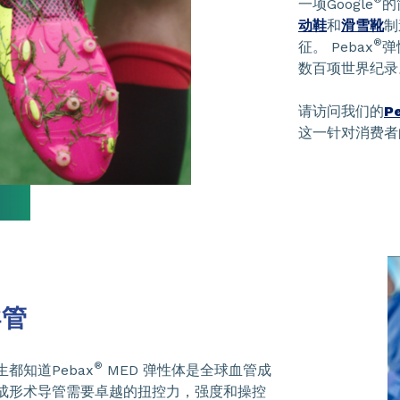
一项Google
的
动鞋
和
滑雪靴
制
®
征。 Pebax
弹
数百项世界纪录
请访问我们的
P
这一针对消费者
导管
®
都知道Pebax
MED 弹性体是全球血管成
成形术导管需要卓越的扭控力，强度和操控