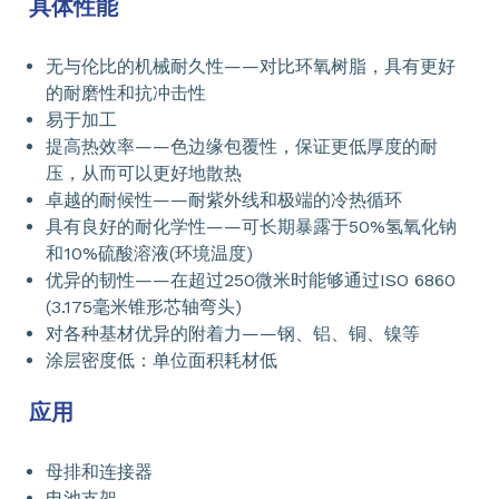
具体性能
无与伦比的机械耐久性——对比环氧树脂，具有更好
的耐磨性和抗冲击性
易于加工
提高热效率——色边缘包覆性，保证更低厚度的耐
压，从而可以更好地散热
卓越的耐候性——耐紫外线和极端的冷热循环
具有良好的耐化学性——可长期暴露于50%氢氧化钠
和10%硫酸溶液(环境温度)
优异的韧性——在超过250微米时能够通过ISO 6860
(3.175毫米锥形芯轴弯头)
对各种基材优异的附着力——钢、铝、铜、镍等
涂层密度低：单位面积耗材低
应用
母排和连接器
电池支架