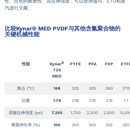
性、出色的耐磨性、高拉伸强度，可以使用伽马、ETO和蒸
汽进行灭菌。
比较Kynar
®
MED PVDF与其他含氟聚合物的
关键机械性能
®
性能
Kynar
PTFE
PFA
FEP
ETF
720
MED
熔点 (°C)
168
325
305
260
270
比重
1.78
2.18
2.15
2.15
1.7
屈服拉伸强度 (psi)
7,250
1,700
2,200
2,500
5,00
断裂伸长率 (%)
100
300
300
325
250