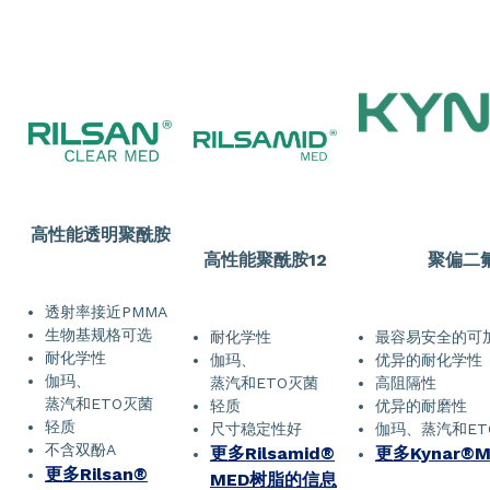
高性能透明聚酰胺
高性能聚酰胺12
聚偏二
透射率接近PMMA
生物基规格可选
耐化学性
最容易安全的可
耐化学性
伽玛、
优异的耐化学性
伽玛、
蒸汽和ETO灭菌
高阻隔性
蒸汽和ETO灭菌
轻质
优异的耐磨性
轻质
尺寸稳定性好
伽玛、蒸汽和ET
不含双酚A
更多Rilsamid®
更多Kynar®
更多Rilsan®
MED树脂的信息