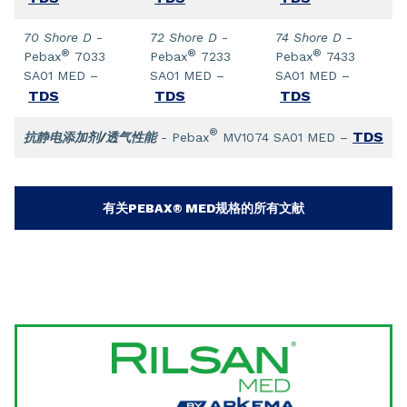
70 Shore D
-
72 Shore D
-
74 Shore D
-
®
®
®
Pebax
7033
Pebax
7233
Pebax
7433
SA01 MED –
SA01 MED –
SA01 MED –
TDS
TDS
TDS
®
TDS
抗静电添加剂/透气性能
-
Pebax
MV1074 SA01 MED –
有关PEBAX® MED规格的所有文献