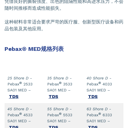
凭借良好的撕裂强度、出色的阻隔性能和高进水压力，不会
随时间推移而造成性能损失。
这种材料非常适合要求严苛的医疗服、创新型医疗设备和药
品包装及其他应用。
Pebax
®
MED规格列表
25 Shore D
-
35 Shore D
-
40 Shore D
-
®
®
®
Pebax
2533
Pebax
3533
Pebax
4033
SA01 MED –
SA01 MED –
SA01 MED –
TDS
TDS
TDS
45 Shore D
-
55 Shore D
-
63 Shore D
-
®
®
®
Pebax
4533
Pebax
5533
Pebax
6333
SA01 MED –
SA01 MED –
SA01 MED –
TDS
TDS
TDS