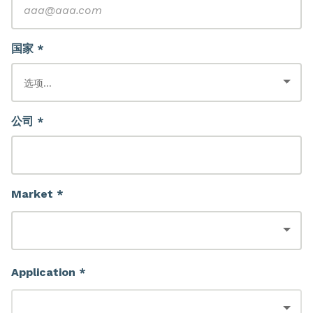
国家 *
公司 *
Market *
Application *