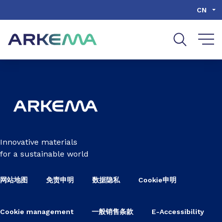
Go to content
Go to navigation
Go to search
CN
Innovative materials
for a sustainable world
网站地图
免责申明
数据隐私
Cookie申明
Cookie management
一般销售条款
E-Accessibility