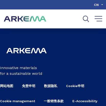
Go to content
Go to navigation
Go to search
CN
Innovative materials
for a sustainable world
网站地图
免责申明
数据隐私
Cookie申明
Cookie management
一般销售条款
E-Accessibility