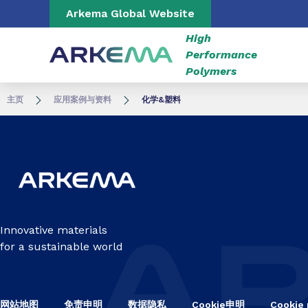
Go to content
Go to navigation
Go to search
Arkema Global Website
High
Performance
Polymers
主页
应用案例与资料
化学&塑料
Innovative materials
for a sustainable world
网站地图
免责申明
数据隐私
Cookie申明
Cookie