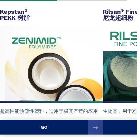
Kepstan
Rilsan
Fin
®
®
PEKK 树脂
尼龙超细粉
超高性能热塑性塑料，适用于极其严苛的应用
生物基，用于粉
GO