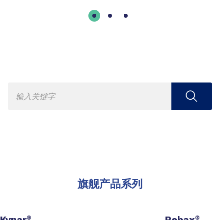
旗舰产品系列
Kynar
Pebax
®
®