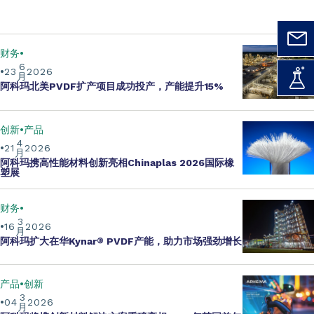
财务
6
23
2026
月
阿科玛北美PVDF扩产项目成功投产，产能提升15%
创新
产品
4
21
2026
月
阿科玛携
高性能材料创新
亮相Chinaplas 2026国际橡
塑展
财务
3
16
2026
月
阿科玛扩大在华Kynar
®
PVDF产能
，助力市场强劲增长
产品
创新
3
04
2026
月