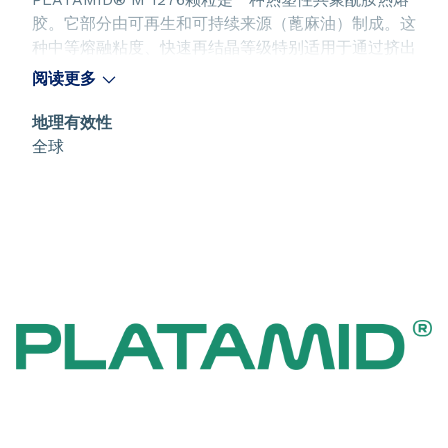
胶。它部分由可再生和可持续来源（蓖麻油）制成。这
种中等熔融粘度、快速再结晶等级特别适用于通过挤出
法制造网、网眼、单丝和多丝以及薄膜。它表现出强烈
阅读更多
的粘附性能： - 刚性和增塑PVC以及ABS、环氧树脂、
PU等。 - 各种极性基材（热塑性、热固性、金属、天
地理有效性
然纤维等）。 密集层的PLATAMID® M 1276颗粒被认
全球
为具有阻挡PVC增塑剂迁移的屏障性能。 该产品可提
供： - 干燥的（M 1276 TE） - 未干燥的（M 1276
F）