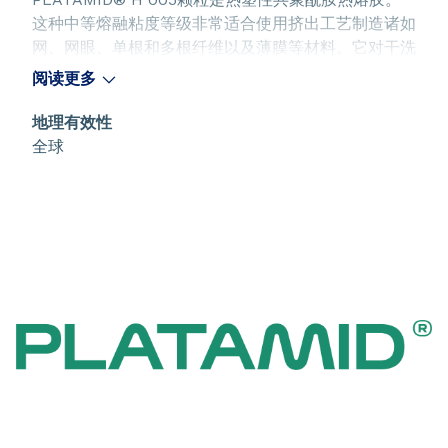
这种中等熔融粘度等级非常适合使用挤出工艺制造诸如
网、网眼、单根和多根纤维以及薄膜等材料。它对干洗
和高达60°C的洗涤具有高度抗性，并且能够在各种极
阅读更多
性基材上提供优异的粘附性，包括热塑性材料、热固性
材料、金属和天然纤维。 该产品提供以下类型： - 干
地理有效性
燥的（H 005 T） - 带有荧光增白剂的干燥的（H 005
全球
TA） - 带有荧光增白剂的未干燥的（H 005 FA）