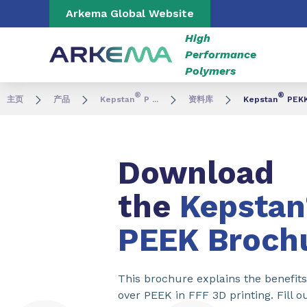
Go to content
Go to navigation
Go to search
Arkema Global Website
High
Performance
Polymers
®
®
主页
产品
Kepstan
P ...
资料库
Kepstan
PEKK
Download
the
Kepstan
PEEK Broch
This brochure explains the benefits
over PEEK in FFF 3D printing. Fill 