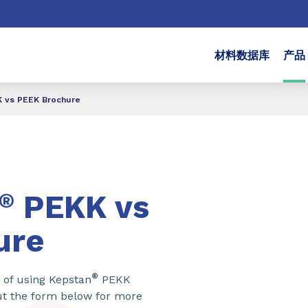
材料数据库
产品
 vs PEEK Brochure
®
PEKK vs
ure
®
 of using Kepstan
PEKK
out the form below for more