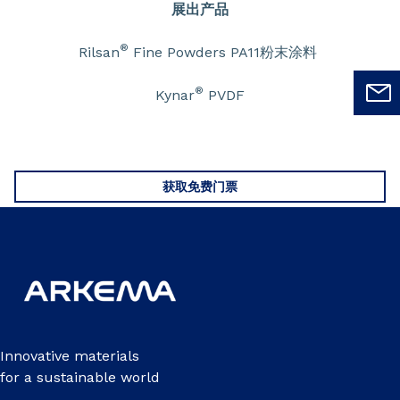
展出产品
®
Rilsan
Fine Powders PA11粉末涂料
®
Kynar
PVDF
获取免费门票
Innovative materials
for a sustainable world