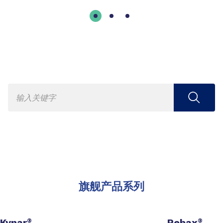
旗舰产品系列
Kynar
Pebax
®
®