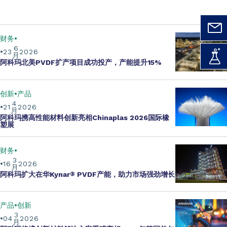
财务
6
23
2026
月
阿科玛北美PVDF扩产项目成功投产，产能提升15%
创新
产品
4
21
2026
月
阿科玛携
高性能材料创新
亮相Chinaplas 2026国际橡
塑展
财务
3
16
2026
月
阿科玛扩大在华Kynar
®
PVDF产能
，助力市场强劲增长
产品
创新
3
04
2026
月