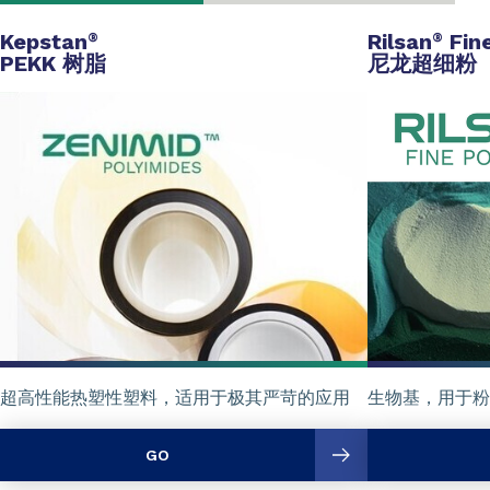
Kepstan
Rilsan
Fin
®
®
PEKK 树脂
尼龙超细粉
超高性能热塑性塑料，适用于极其严苛的应用
生物基，用于粉
GO