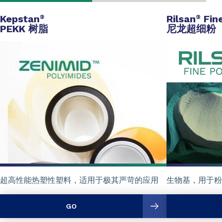
Kepstan
Rilsan
Fin
®
®
PEKK 树脂
尼龙超细粉
超高性能热塑性塑料，适用于极其严苛的应用
生物基，用于粉
GO