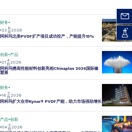
财务
6
23
2026
月
阿科玛北美PVDF扩产项目成功投产，产能提升15%
创新
产品
4
21
2026
月
阿科玛携
高性能材料创新
亮相Chinaplas 2026国际橡
塑展
财务
3
16
2026
月
阿科玛扩大在华Kynar
®
PVDF产能
，助力市场强劲增长
产品
创新
3
04
2026
月