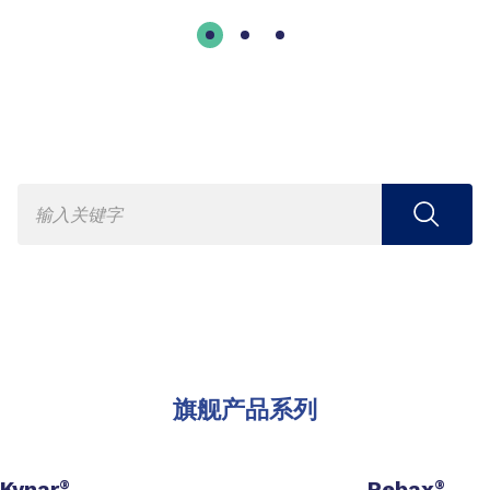
旗舰产品系列
Kynar
Pebax
®
®