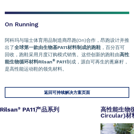
On Running
阿科玛与瑞士体育用品制造商昂跑(On)合作，昂跑设计并推
出了
全球第一款由生物基PA11材料制成的跑鞋
，百分百可
回收，跑鞋采用月度订购模式销售。这些创新的跑鞋由
高性
®
能生物循环材料Rilsan
PA11
制成，源自可再生的蓖麻籽，
是高性能运动鞋的领先材料。
返回可持续解决方案页面
Rilsan
PA11
产品系列
高性能生物
®
C
ircular)
材