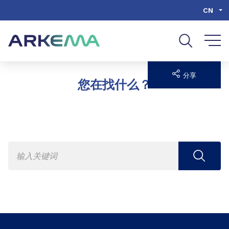
Go to content
Go to navigation
Go to search
CN
分享
您在找什么？