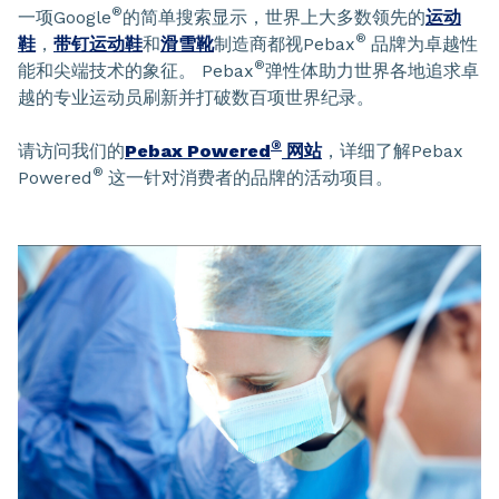
®
一项Google
的简单搜索显示，世界上大多数领先的
运动
®
鞋
，
带钉运动鞋
和
滑雪靴
制造商都视Pebax
品牌为卓越性
®
能和尖端技术的象征。 Pebax
弹性体助力世界各地追求卓
越的专业运动员刷新并打破数百项世界纪录。
®
请访问我们的
Pebax Powered
网站
，详细了解Pebax
®
Powered
这一针对消费者的品牌的活动项目。