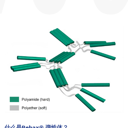
什么是Pebax
®
弹性体？