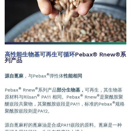
高性能生物基可再生可循环
Pebax
®
Rnew
®
系
列产品
®
源自蓖麻
，与Pebax
弹性体
性能相同
®
®
Pebax
Rnew
系列产品
部分生物基，
可再生，其生物基
®
®
®
原材料与Rilsan
PA11 相同。Pebax
Rnew
是聚酰胺聚
®
醚嵌段共聚物，其聚酰胺嵌段是PA11，标准的Pebax
规格
聚酰胺嵌段则是PA12。
源自蓖麻籽的蓖麻油是合成PA11嵌段的原料。蓖麻是一种