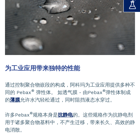
为工业应用带来独特的性能
通过控制聚合物嵌段的构成，阿科玛为工业应用提供多种不
®
®
同的 Pebax
弹性体。 如透气膜 - 由Pebax
弹性体制成
的
薄膜
允许水汽轻松通过，同时阻挡液态水穿过。
®
许多Pebax
规格本身是
抗静电
的。这些规格作为抗静电剂
用于诸多聚合物基料中，不产生迁移，带来长久、高效的静
电消散。